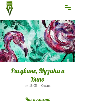
Рисуване, Музика и
Вино
чт, 18.05
  |  
София
Час и място