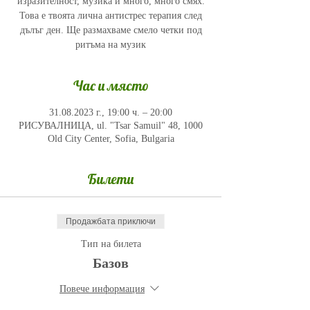
изразителност, музика и много, много смях.
Това е твоята лична антистрес терапия след
дълъг ден. Ще размахваме смело четки под
ритъма на музик
Час и място
31.08.2023 г., 19:00 ч. – 20:00
РИСУВАЛНИЦА, ul. "Tsar Samuil" 48, 1000
Old City Center, Sofia, Bulgaria
Билети
Продажбата приключи
Тип на билета
Базов
Повече информация