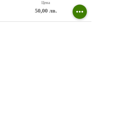
Цена
50,00 лв.
Политика на поверителност
Въпроси и отговори
Общи условия
Галерия
Блог​
+359 876 233 135
risuvalnitsa@outlook.com
Всички права запазени © 2023 Risuvalnitsa.com.