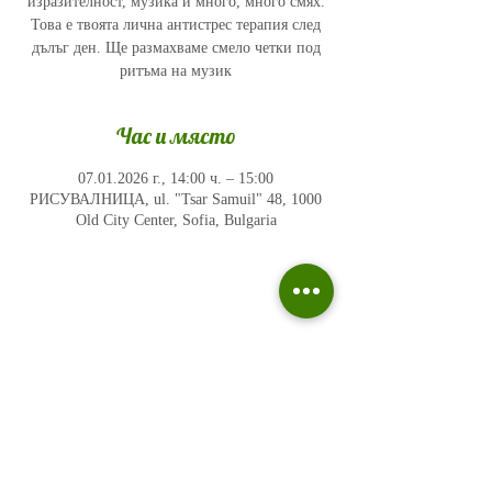
изразителност, музика и много, много смях.
Това е твоята лична антистрес терапия след
дълъг ден. Ще размахваме смело четки под
ритъма на музик
Час и място
07.01.2026 г., 14:00 ч. – 15:00
РИСУВАЛНИЦА, ul. "Tsar Samuil" 48, 1000
Old City Center, Sofia, Bulgaria
Политика на поверителност
Въпроси и отговори
Общи условия