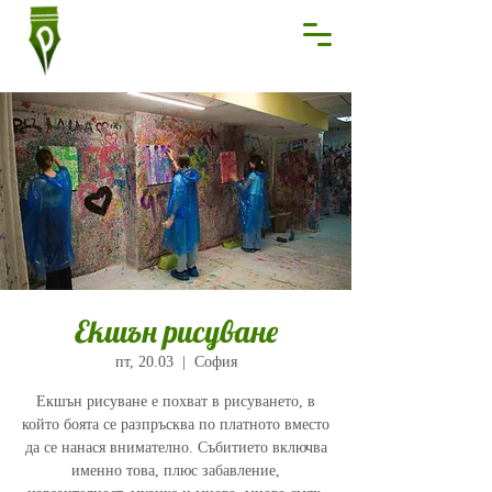
Екшън рисуване
пт, 20.03
  |  
София
Екшън рисуване е похват в рисуването, в
който боята се разпръсква по платното вместо
да се нанася внимателно. Събитието включва
именно това, плюс забавление,