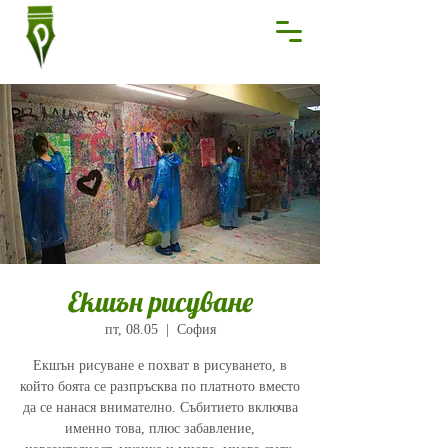
Екшън рисуване
пт, 08.05
  |  
София
Екшън рисуване е похват в рисуването, в
който боята се разпръсква по платното вместо
да се нанася внимателно. Събитието включва
именно това, плюс забавление,