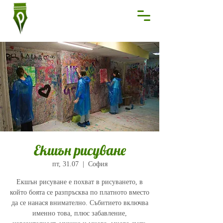
Екшън рисуване
пт, 31.07
  |  
София
Екшън рисуване е похват в рисуването, в
който боята се разпръсква по платното вместо
да се нанася внимателно. Събитието включва
именно това, плюс забавление,