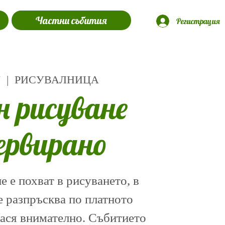
Частни събития
Регистрация
7
  |  
РИСУВАЛНИЦА
н рисуване
ервирано
 е похват в рисуването, в
е разпръсква по платното
нася внимателно. Събитието