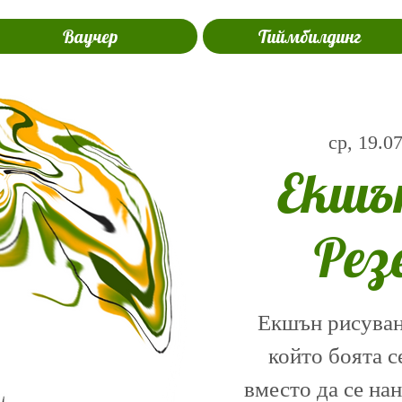
Ваучер
Тиймбилдинг
ср, 19.0
Екшъ
Рез
Екшън рисуване
който боята с
вместо да се на