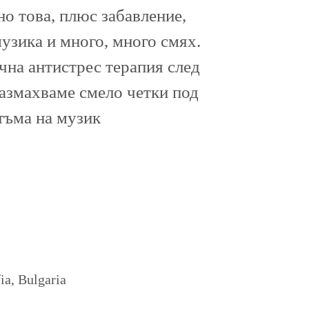
о това, плюс забавление,
музика и много, много смях.
ична антистрес терапия след
размахваме смело четки под
тъма на музик
a, Bulgaria