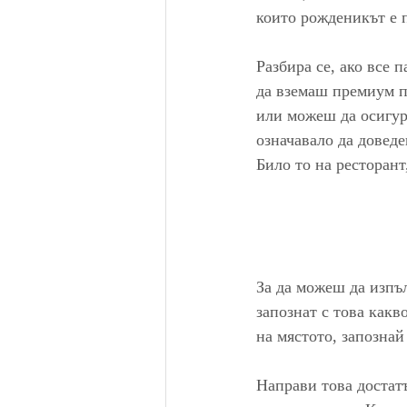
които рожденикът е 
Разбира се, ако все 
да вземаш премиум п
или можеш да осигур
означавало да доведе
Било то на ресторант
За да можеш да изпъ
запознат с това какв
на мястото, запознай
Направи това достатъ