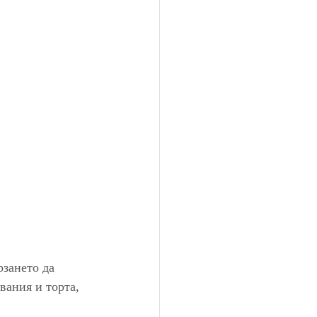
зането да 
вания и торта, 