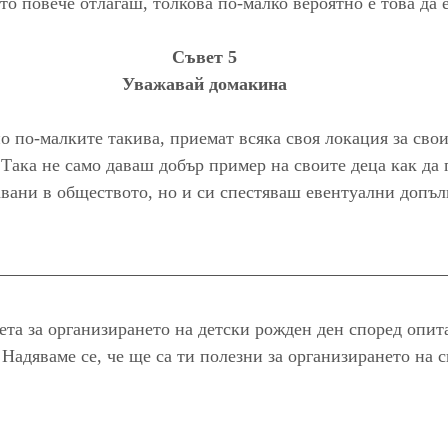
то повече отлагаш, толкова по-малко вероятно е това да 
Съвет 5
Уважавай домакина
о по-малките такива, приемат всяка своя локация за сво
о. Така не само даваш добър пример на своите деца как да 
авани в обществото, но и си спестяваш евентуални допъ
ета за организирането на детски рожден ден според опит
 Надяваме се, че ще са ти полезни за организирането на 