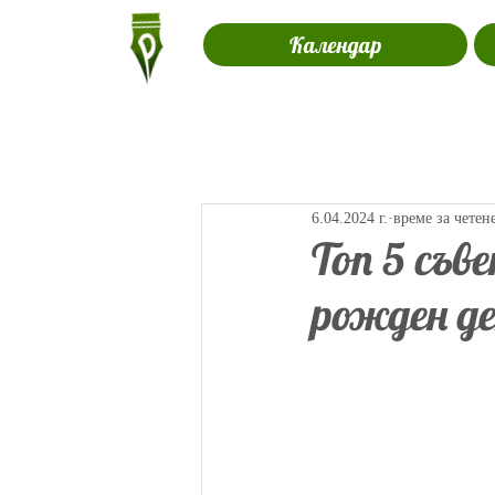
Календар
6.04.2024 г.
време за четен
Топ 5 съв
рожден д