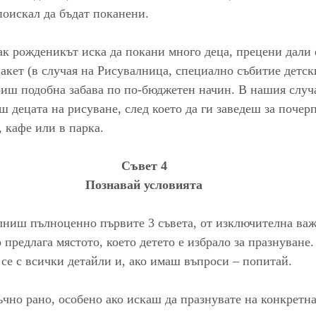
поискал да бъдат поканени.
пак рожденикът иска да покани много деца, прецени дали 
акет (в случая на Рисувалница, специално събитие детск
иш подобна забава по по-бюджетен начин. В нашия случа
ш децата на рисуване, след което да ги заведеш за почерп
, кафе или в парка.
Съвет 4
Познавай условията
лниш пълноценно първите 3 съвета, от изключителна важн
о предлага мястото, което детето е избрало за празнуване
 се с всички детайли и, ако имаш въпроси – попитай.
чно рано, особено ако искаш да празнувате на конкретна 