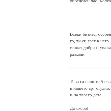
определен час. Колко
Всеки бизнес, особен
го, ти си гост в нег
станат добри и уваж
разходи.
Това са нашите 5 съв
в нашето арт студио.
и на твоето дете.
До скоро!