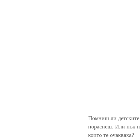
Помниш ли детските 
пораснеш. Или пък п
които те очакваха?