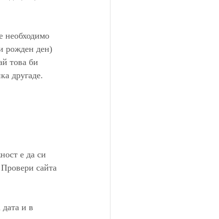
е необходимо 
и рожден ден) 
й това би 
ка другаде. 
ост е да си 
. Провери сайта 
дата и в 