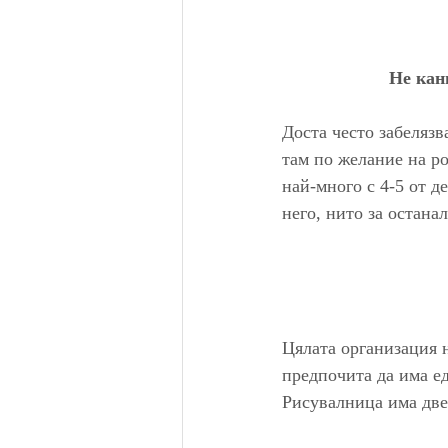
Не кан
Доста често забелязв
там по желание на ро
най-много с 4-5 от д
него, нито за остана
Цялата организация 
предпочита да има ед
Рисувалница има две