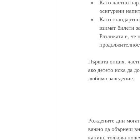
Като частно пар
осигурени напитк
Като стандартно
взимат билети за
Разликата е, че
продължителност
Първата опция, частн
ако детето иска да д
любимо заведение.
Рождените дни могат 
важно да обърнеш вни
каниш, толкова повеч