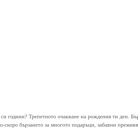
си години? Трепетното очакване на рождения ти ден. Бър
о-скоро бързането за многото подаръци, забавни преживя