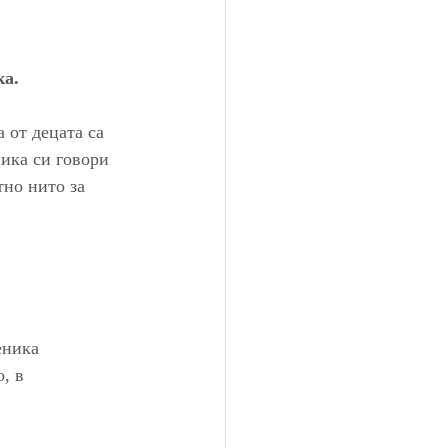
ка.
 от децата са 
ика си говори 
тно нито за 
еника 
, в 