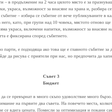
ти – в продължение на 2 часа цялото място е за празнува
и, украса, възможност за внасяне на храна и, разбира се
 събитие – избира се събитие от вече публикуваните в ка
 него, като, при групи над 10 човека, мястото отново ще е
 няма украса, включени напитки, възможност за внасяне на
та е фиксирана според събитието.
о парти, е подходяща ако това ще е главното събитие за д
ойде да рисува с приятели при нас, но предпочита да хапн
Съвет 3
Бюджет
да се превърнат в много скъпо удоволствие много бързо.
мание на първите два съвета. На повечето места, колкот
е се вдига цената. Помисли за оптимизация и покани сам