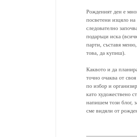
Рожденият ден е мног
посветени изцяло на 
следователно започва
подаръци иска (всичк
парти, съставя меню,
това, да купиш).
Каквото и да планира
точно очаква от своя
по избор и организир
като художествено с
напишем този блог, з
сме видяли от рожден