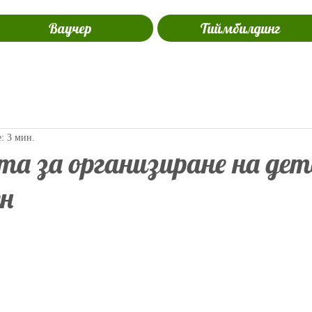
Ваучер
Тиймбилдинг
е: 3 мин.
ета за организиране на де
ен