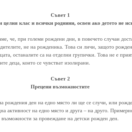
Съвет 1
и целия клас и всички роднини, освен ако детето не ис
аме, че, при големи рождени дни, в повечето случаи доста
дителите, не на рожденика. Това си личи, защото рожден
ецата, останалите са на отделни групички. Това не е прия
лите деца, които се чувстват изолирани.
Съвет 2
Прецени възможностите
на рождения ден на едно място ли ще се случи, или рожд
на активност на едно място и друга – на друго. Примерно
 възможности за провеждане на детски рожден ден.