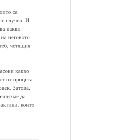
оито са 
се случва. И 
ва какви 
 на неговото 
теб, четящия 
асоки какво 
ст от процеса 
век. Затова, 
решихме да 
рактики, които 