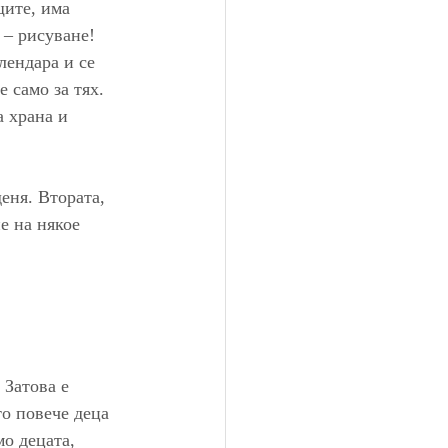
щите, има 
 – рисуване!
лендара и се 
 само за тях. 
 храна и 
еня. Втората, 
е на някое 
 Затова е 
о повече деца 
о децата, 