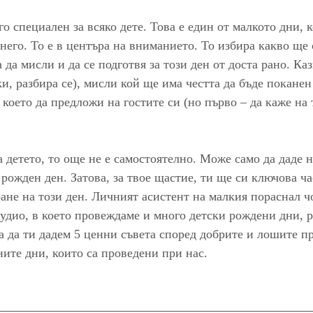
о специален за всяко дете. Това е един от малкото дни, к
него. То е в центъра на вниманието. То избира какво ще 
 да мисли и да се подготвя за този ден от доста рано. Каз
и, разбира се), мисли кой ще има честта да бъде поканен
 което да предложи на гостите си (но първо – да каже на 
 детето, то още не е самостоятелно. Може само да даде н
 рожден ден. Затова, за твое щастие, ти ще си ключова ча
ане на този ден. Личният асистент на малкия пораснал чо
тудио, в което провеждаме и много детски рождени дни, 
а да ти дадем 5 ценни съвета според добрите и лошите п
ите дни, които са проведени при нас.