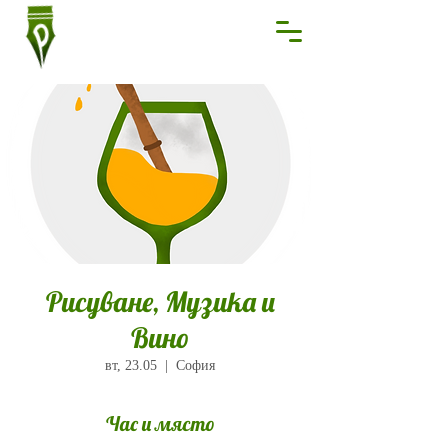
Рисуване, Музика и
Вино
вт, 23.05
  |  
София
Час и място