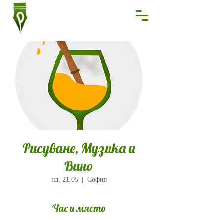
Рисуване, Музика и
Вино
нд, 21.05
  |  
София
Час и място