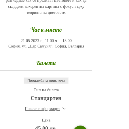
разгледаме как се преливат цветовете и как да
създадем кохерентна картина с фокус върху
теорията на цветовете.
Час и място
21.05.2023 г., 11:00 ч. – 13:00
София, ул. „Цар Самуил“, София, България
Билети
Продажбата приключи
Тип на билета
Стандартен
Повече информация
Цена
45,00 лв.