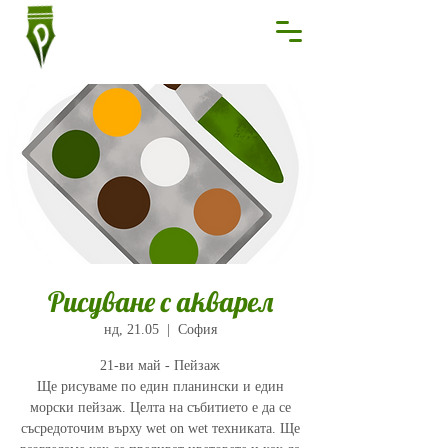
Рисуване с акварел
нд, 21.05
  |  
София
21-ви май - Пейзаж
Ще рисуваме по един планински и един
морски пейзаж. Целта на събитието е да се
съсредоточим върху wet on wet техниката. Ще