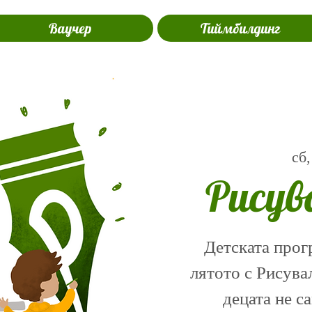
Ваучер
Тиймбилдинг
сб,
Рисув
Детската прог
лятото с Рисува
децата не с