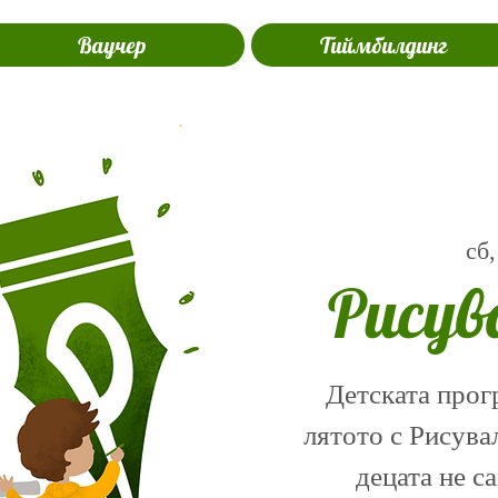
Ваучер
Тиймбилдинг
сб,
Рисув
Детската прог
лятото с Рисува
децата не с