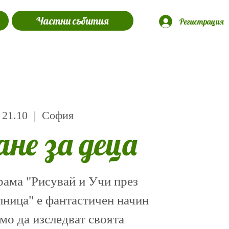
Частни събития
Регистрация
 21.10
  |  
София
ане за деца
рама "Рисувай и Учи през
лница" e фантастичен начин
амо да изследват своята