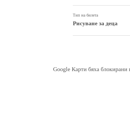
Тип на билета
Рисуване за деца
Google Карти бяха блокирани 
Политика на поверителност
Въпроси и отговори