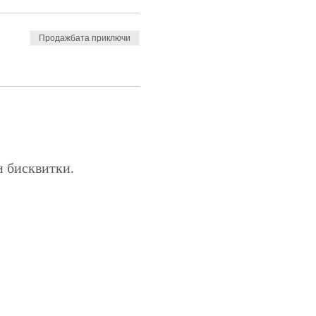
Продажбата приключи
и бисквитки.
Общи условия
Галерия
Блог​