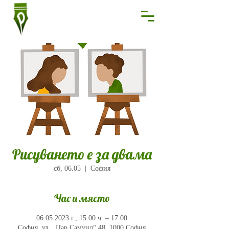
Рисуването е за двама
сб, 06.05
  |  
София
Час и място
06.05.2023 г., 15:00 ч. – 17:00
София, ул. „Цар Самуил“ 48, 1000 София