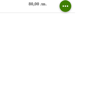
80,00 лв.
Политика на поверителност
Въпроси и отговори
Общи условия
Галерия
Блог​
+359 876 233 135
risuvalnitsa@outlook.com
Всички права запазени © 2023 Risuvalnitsa.com.