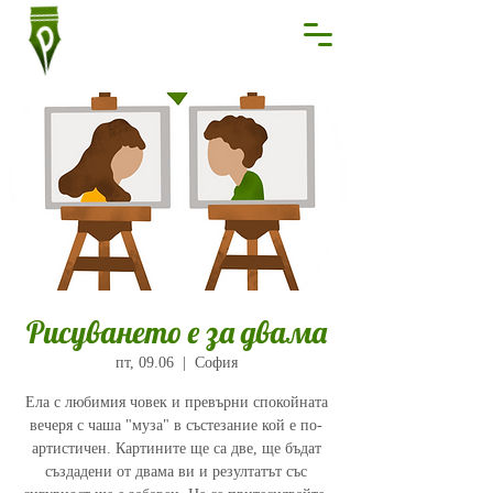
Рисуването е за двама
пт, 09.06
  |  
София
Ела с любимия човек и превърни спокойната
вечеря с чаша "муза" в състезание кой е по-
артистичен. Картините ще са две, ще бъдат
създадени от двама ви и резултатът със