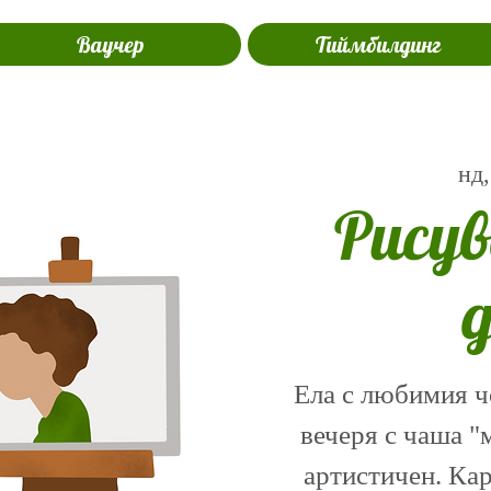
Ваучер
Тиймбилдинг
нд,
Рисув
Ела с любимия ч
вечеря с чаша "м
артистичен. Кар