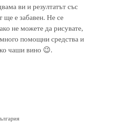
двама ви и резултатът със
 ще е забавен. Не се
ако не можете да рисувате,
 много помощни средства и
ко чаши вино 😉.
България