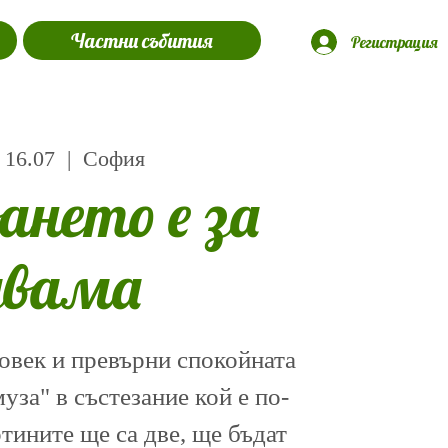
Частни събития
Регистрация
 16.07
  |  
София
ането е за
двама
овек и превърни спокойната
уза" в състезание кой е по-
тините ще са две, ще бъдат