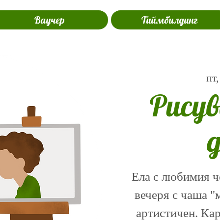
Ваучер
Тиймбилдинг
пт,
Рисув
Ела с любимия ч
вечеря с чаша "м
артистичен. Кар