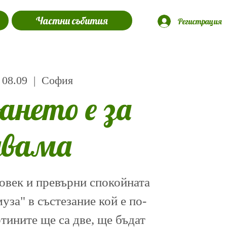
Частни събития
Регистрация
 08.09
  |  
София
ането е за
двама
овек и превърни спокойната
уза" в състезание кой е по-
тините ще са две, ще бъдат