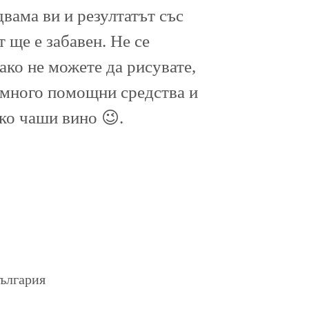
двама ви и резултатът със
 ще е забавен. Не се
ако не можете да рисувате,
 много помощни средства и
ко чаши вино 😉.
България