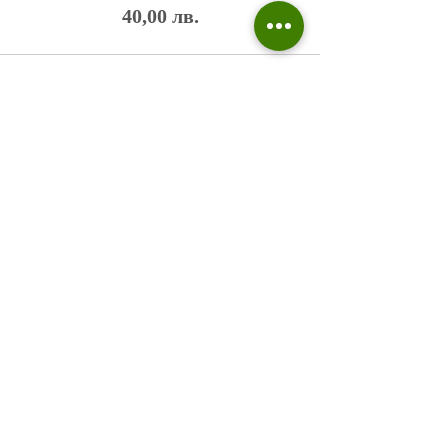
40,00 лв.
Политика на поверителност
Въпроси и отговори
Общи условия
Галерия
Блог​
+359 876 233 135
risuvalnitsa@outlook.com
Всички права запазени © 2023 Risuvalnitsa.com.