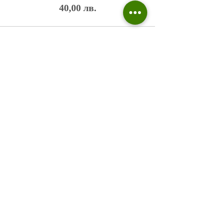
40,00 лв.
Политика на поверителност
Въпроси и отговори
Общи условия
Галерия
Блог​
+359 876 233 135
risuvalnitsa@outlook.com
Всички права запазени © 2023 Risuvalnitsa.com.