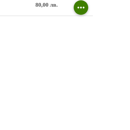
80,00 лв.
Политика на поверителност
Въпроси и отговори
Общи условия
Галерия
Блог​
+359 876 233 135
risuvalnitsa@outlook.com
Всички права запазени © 2023 Risuvalnitsa.com.