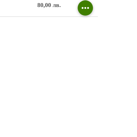
80,00 лв.
Политика на поверителност
Въпроси и отговори
Общи условия
Галерия
Блог​
+359 876 233 135
risuvalnitsa@outlook.com
Всички права запазени © 2023 Risuvalnitsa.com.