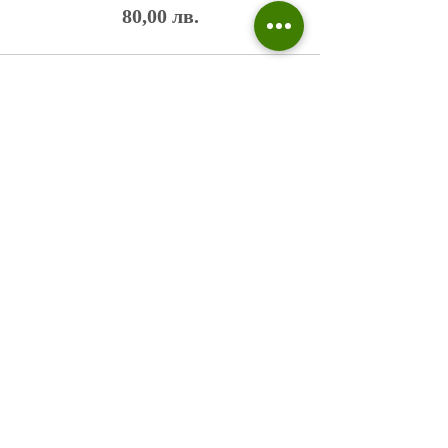
80,00 лв.
Политика на поверителност
Въпроси и отговори
Общи условия
Галерия
Блог​
+359 876 233 135
risuvalnitsa@outlook.com
Всички права запазени © 2023 Risuvalnitsa.com.