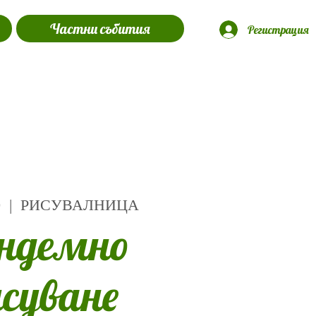
Частни събития
Регистрация
0
  |  
РИСУВАЛНИЦА
ндемно
исуване