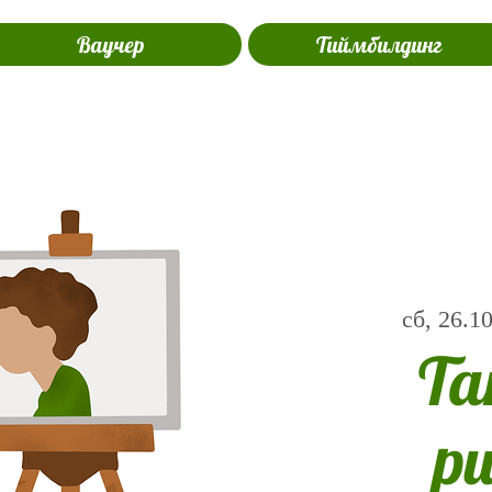
Ваучер
Тиймбилдинг
сб, 26.1
Та
р