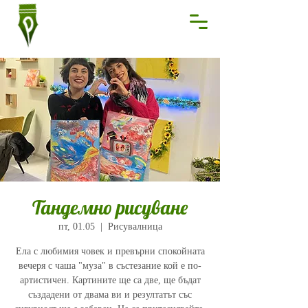
Тандемно рисуване
пт, 01.05
  |  
Рисувалница
Ела с любимия човек и превърни спокойната
вечеря с чаша "муза" в състезание кой е по-
артистичен. Картините ще са две, ще бъдат
създадени от двама ви и резултатът със