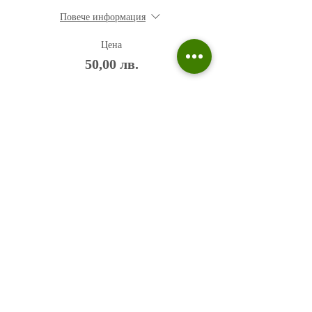
Повече информация
Цена
50,00 лв.
Политика на поверителност
Въпроси и отговори
Общи условия
Галерия
Блог​
+359 876 233 135
risuvalnitsa@outlook.com