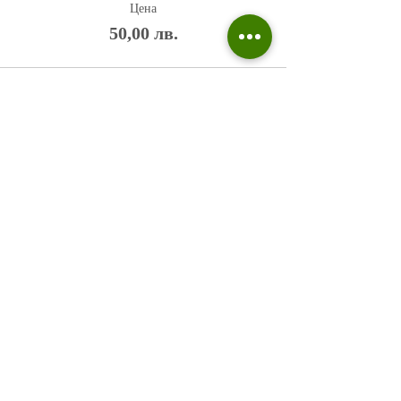
Цена
50,00 лв.
Политика на поверителност
Въпроси и отговори
Общи условия
Галерия
Блог​
+359 876 233 135
risuvalnitsa@outlook.com
Всички права запазени © 2023 Risuvalnitsa.com.