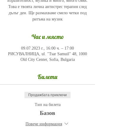
изразителност, музика и много, много смях.
Това е твоята лична антистрес терапия след
дълъг ден. Ще размахваме смело четки под
ритъма на музик
Час и място
09.07.2023 г., 16:00 ч. – 17:00
РИСУВАЛНИЦА, ul. "Tsar Samuil" 48, 1000
Old City Center, Sofia, Bulgaria
Билети
Продажбата приключи
Тип на билета
Базов
Повече информация