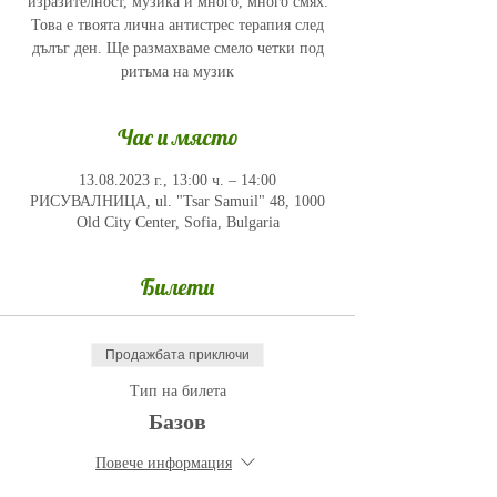
изразителност, музика и много, много смях.
Това е твоята лична антистрес терапия след
дълъг ден. Ще размахваме смело четки под
ритъма на музик
Час и място
13.08.2023 г., 13:00 ч. – 14:00
РИСУВАЛНИЦА, ul. "Tsar Samuil" 48, 1000
Old City Center, Sofia, Bulgaria
Билети
Продажбата приключи
Тип на билета
Базов
Повече информация