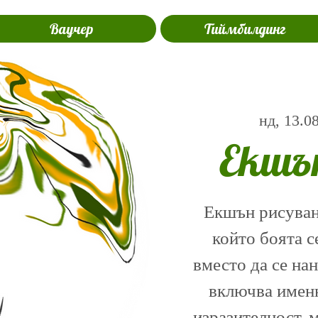
Ваучер
Тиймбилдинг
нд, 13.0
Екшъ
Екшън рисуване
който боята с
вместо да се на
включва именн
изразителност, 