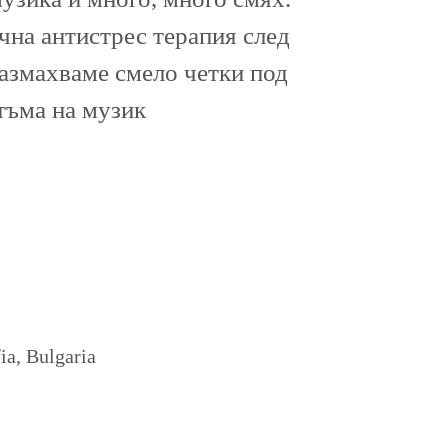
ична антистрес терапия след
размахваме смело четки под
тъма на музик
a, Bulgaria