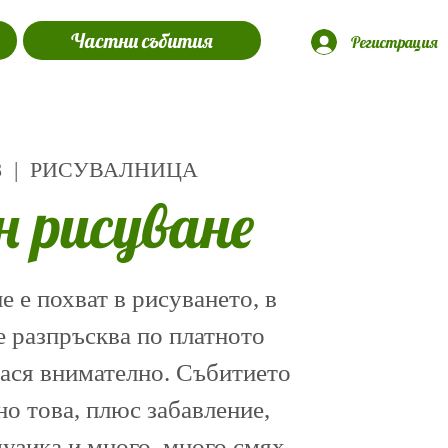
Частни събития
Регистрация
8
  |  
РИСУВАЛНИЦА
н рисуване
 е похват в рисуването, в
е разпръсква по платното
нася внимателно. Събитието
о това, плюс забавление,
музика и много, много смях.