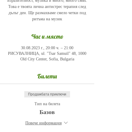
изразителност, музика и много, много смях.
Това е твоята лична антистрес терапия след
дълъг ден. Ще размахваме смело четки под
ритъма на музик
Час и място
30.08.2023 г., 20:00 ч. – 21:00
РИСУВАЛНИЦА, ul. "Tsar Samuil" 48, 1000
Old City Center, Sofia, Bulgaria
Билети
Продажбата приключи
Тип на билета
Базов
Повече информация