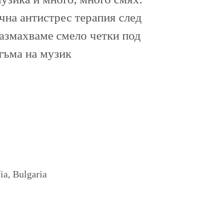
ична антистрес терапия след
размахваме смело четки под
тъма на музик
a, Bulgaria