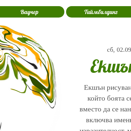
Ваучер
Тиймбилдинг
сб, 02.0
Екшъ
Екшън рисуване
който боята с
вместо да се на
включва именн
изразителност, 