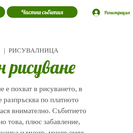
Частни събития
Регистрация
9
  |  
РИСУВАЛНИЦА
н рисуване
 е похват в рисуването, в
е разпръсква по платното
нася внимателно. Събитието
о това, плюс забавление,
музика и много, много смях.