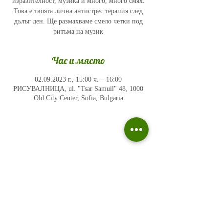
изразителност, музика и много, много смях.
Това е твоята лична антистрес терапия след
дълъг ден. Ще размахваме смело четки под
ритъма на музик
Час и място
02.09.2023 г., 15:00 ч. – 16:00
РИСУВАЛНИЦА, ul. "Tsar Samuil" 48, 1000
Old City Center, Sofia, Bulgaria
Политика на поверителност
Въпроси и отговори
Общи условия