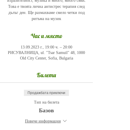
изразителност, музика и много, много смях.
Това е твоята лична антистрес терапия след
дълъг ден. Ще размахваме смело четки под
ритъма на музик
Час и място
13.09.2023 г., 19:00 ч. – 20:00
РИСУВАЛНИЦА, ul. "Tsar Samuil" 48, 1000
Old City Center, Sofia, Bulgaria
Билети
Продажбата приключи
Тип на билета
Базов
Повече информация