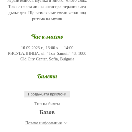
изразителност, музика и много, много смях.
Това е твоята лична антистрес терапия след
дълъг ден. Ще размахваме смело четки под
ритъма на музик
Час и място
16.09.2023 г., 13:00 ч. – 14:00
РИСУВАЛНИЦА, ul. "Tsar Samuil" 48, 1000
Old City Center, Sofia, Bulgaria
Билети
Продажбата приключи
Тип на билета
Базов
Повече информация