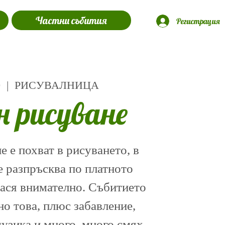
Частни събития
Регистрация
0
  |  
РИСУВАЛНИЦА
н рисуване
 е похват в рисуването, в
е разпръсква по платното
нася внимателно. Събитието
о това, плюс забавление,
музика и много, много смях.