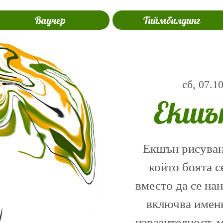
Ваучер
Тиймбилдинг
сб, 07.1
Екшъ
Екшън рисуване
който боята с
вместо да се на
включва именн
изразителност, 