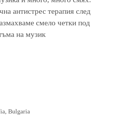
ична антистрес терапия след
размахваме смело четки под
тъма на музик
a, Bulgaria