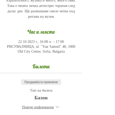
изразителност, музика и много, много смях.
Това е твоята лична антистрес терапия след
дълъг ден. Ще размахваме смело четки под
ритъма на музик
Час и място
22.10.2023 г., 16:00 ч. – 17:00
РИСУВАЛНИЦА, ul. "Tsar Samuil" 48, 1000
Old City Center, Sofia, Bulgaria
Билети
Продажбата приключи
Тип на билета
Базов
Повече информация