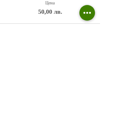
Цена
50,00 лв.
Политика на поверителност
Въпроси и отговори
Общи условия
Галерия
Блог​
+359 876 233 135
risuvalnitsa@outlook.com
Всички права запазени © 2023 Risuvalnitsa.com.