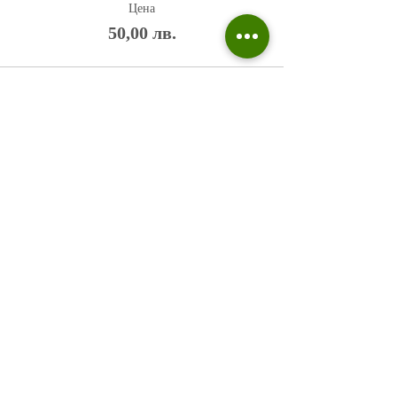
Цена
50,00 лв.
Политика на поверителност
Въпроси и отговори
Общи условия
Галерия
Блог​
+359 876 233 135
risuvalnitsa@outlook.com
Всички права запазени © 2023 Risuvalnitsa.com.