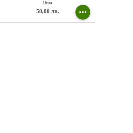
Цена
50,00 лв.
Политика на поверителност
Въпроси и отговори
Общи условия
Галерия
Блог​
+359 876 233 135
risuvalnitsa@outlook.com
Всички права запазени © 2023 Risuvalnitsa.com.