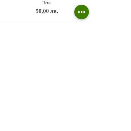
Цена
50,00 лв.
Политика на поверителност
Въпроси и отговори
Общи условия
Галерия
Блог​
+359 876 233 135
risuvalnitsa@outlook.com
Всички права запазени © 2023 Risuvalnitsa.com.