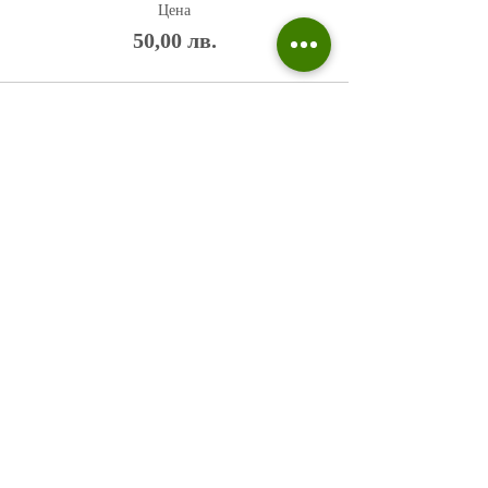
Цена
50,00 лв.
Политика на поверителност
Въпроси и отговори
Общи условия
Галерия
Блог​
+359 876 233 135
risuvalnitsa@outlook.com
Всички права запазени © 2023 Risuvalnitsa.com.