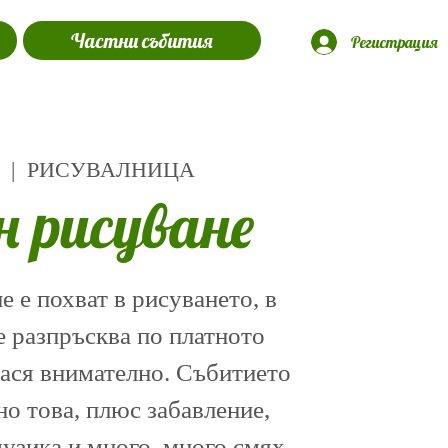
Частни събития
Регистрация
  |  
РИСУВАЛНИЦА
н рисуване
 е похват в рисуването, в
е разпръсква по платното
нася внимателно. Събитието
о това, плюс забавление,
музика и много, много смях.