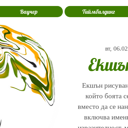
Ваучер
Тиймбилдинг
вт, 06.02
Екшъ
Екшън рисуване
който боята с
вместо да се на
включва именн
изразителност, 