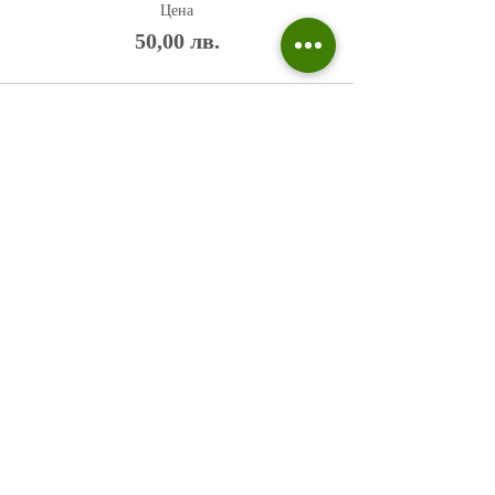
Цена
50,00 лв.
Политика на поверителност
Въпроси и отговори
Общи условия
Галерия
Блог​
+359 876 233 135
risuvalnitsa@outlook.com
Всички права запазени © 2023 Risuvalnitsa.com.