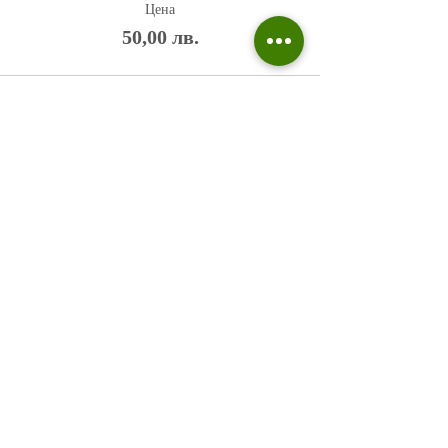
Цена
50,00 лв.
Политика на поверителност
Въпроси и отговори
Общи условия
Галерия
Блог​
+359 876 233 135
risuvalnitsa@outlook.com
Всички права запазени © 2023 Risuvalnitsa.com.