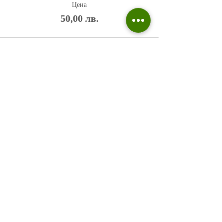
Цена
50,00 лв.
Политика на поверителност
Въпроси и отговори
Общи условия
Галерия
Блог​
+359 876 233 135
risuvalnitsa@outlook.com
Всички права запазени © 2023 Risuvalnitsa.com.