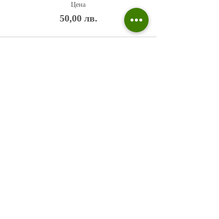
Цена
50,00 лв.
Политика на поверителност
Въпроси и отговори
Общи условия
Галерия
Блог​
+359 876 233 135
risuvalnitsa@outlook.com
Всички права запазени © 2023 Risuvalnitsa.com.