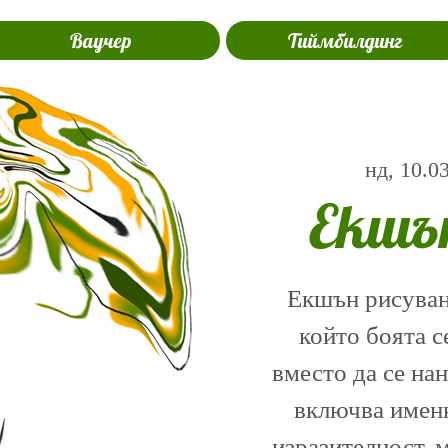
Ваучер
Тиймбилдинг
нд, 10.0
Екшъ
Екшън рисуване
който боята с
вместо да се на
включва именн
изразителност, 