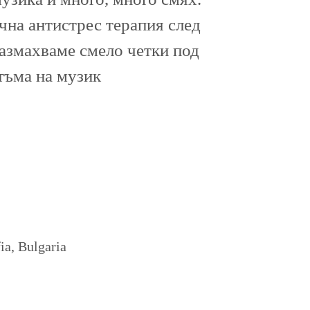
ична антистрес терапия след
размахваме смело четки под
тъма на музик
a, Bulgaria