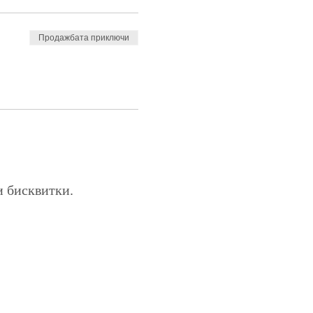
Продажбата приключи
и бисквитки.
Общи условия
Галерия