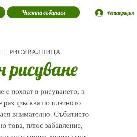
Частни събития
Регистрация
3
  |  
РИСУВАЛНИЦА
н рисуване
 е похват в рисуването, в
е разпръсква по платното
нася внимателно. Събитието
о това, плюс забавление,
музика и много, много смях.