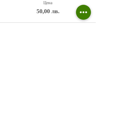
Цена
50,00 лв.
Политика на поверителност
Въпроси и отговори
Общи условия
Галерия
Блог​
+359 876 233 135
risuvalnitsa@outlook.com
Всички права запазени © 2023 Risuvalnitsa.com.