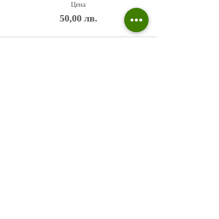
Цена
50,00 лв.
Политика на поверителност
Въпроси и отговори
Общи условия
Галерия
Блог​
+359 876 233 135
risuvalnitsa@outlook.com
Всички права запазени © 2023 Risuvalnitsa.com.